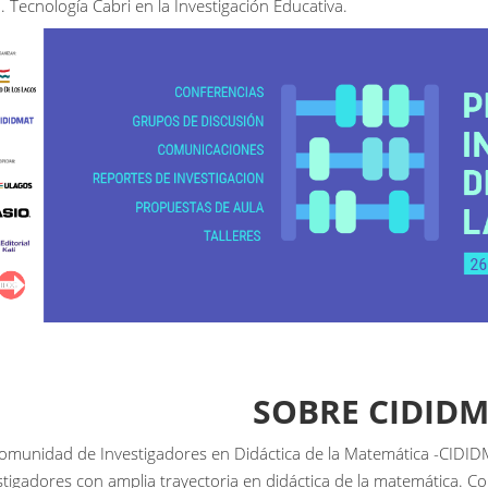
Tecnología Cabri en la Investigación Educativa.
SOBRE CIDID
omunidad de Investigadores en Didáctica de la Matemática -CIDID
stigadores con amplia trayectoria en didáctica de la matemática. 