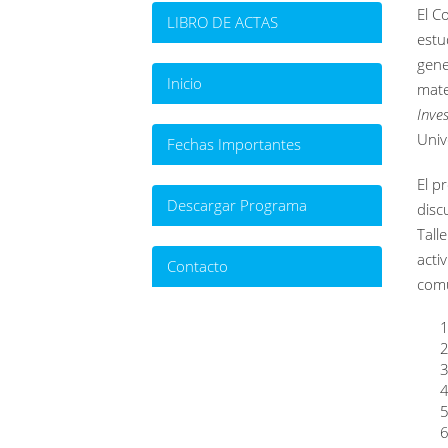
El C
LIBRO DE ACTAS
estu
gene
Inicio
mate
Inve
Univ
Fechas Importantes
El p
Descargar Programa
disc
Tall
acti
Contacto
comu