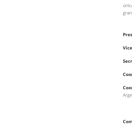
únic
gran
Pre
Vic
Sec
Coo
Coo
Arge
Com