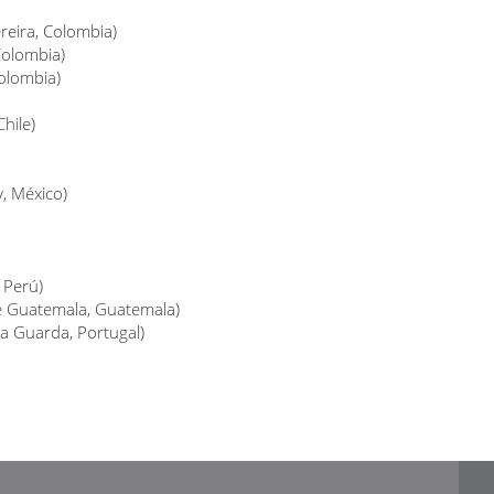
reira, Colombia)
Colombia)
Colombia)
hile)
, México)
 Perú)
de Guatemala, Guatemala)
da Guarda, Portugal)