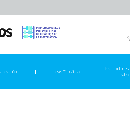
Inscripciones
anización
Líneas Temáticas
traba