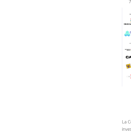
La C
inve