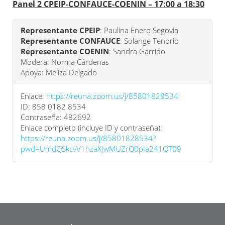
Panel 2 CPEIP-CONFAUCE-COENIN – 17:00 a 18:30
Representante CPEIP
: Paulina Enero Segovia
Representante CONFAUCE
: Solange Tenorio
Representante COENIN
: Sandra Garrido
Modera: Norma Cárdenas
Apoya: Meliza Delgado
Enlace:
https://reuna.zoom.us/j/85801828534
ID: 858 0182 8534
Contraseña: 482692
Enlace completo (incluye ID y contraseña):
https://reuna.zoom.us/j/85801828534?
pwd=UmdQSkcvV1hzaXJwMUZrQ0pIa241QT09