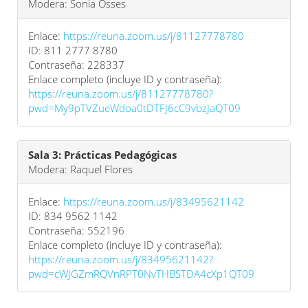
Modera: Sonia Osses
Enlace:
https://reuna.zoom.us/j/81127778780
ID: 811 2777 8780
Contraseña: 228337
Enlace completo (incluye ID y contraseña):
https://reuna.zoom.us/j/81127778780?
pwd=My9pTVZueWdoa0tDTFJ6cC9vbzJaQT09
Sala 3: Prácticas Pedagógicas
Modera: Raquel Flores
Enlace:
https://reuna.zoom.us/j/83495621142
ID: 834 9562 1142
Contraseña: 552196
Enlace completo (incluye ID y contraseña):
https://reuna.zoom.us/j/83495621142?
pwd=cWJGZmRQVnRPT0NvTHBSTDA4cXp1QT09