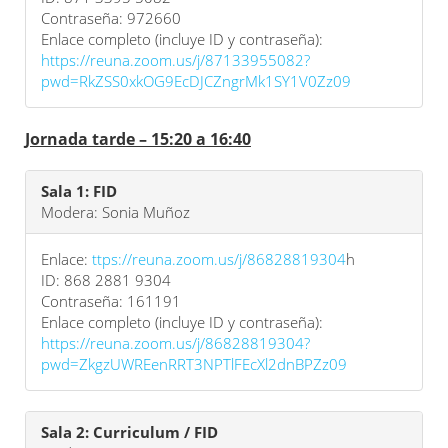
Contraseña: 972660
Enlace completo (incluye ID y contraseña):
https://reuna.zoom.us/j/87133955082?
pwd=RkZSS0xkOG9EcDJCZngrMk1SY1V0Zz09
Jornada tarde – 15:20 a 16:40
Sala 1: FID
Modera: Sonia Muñoz
Enlace:
ttps://reuna.zoom.us/j/86828819304
h
ID: 868 2881 9304
Contraseña: 161191
Enlace completo (incluye ID y contraseña):
https://reuna.zoom.us/j/86828819304?
pwd=ZkgzUWREenRRT3NPTlFEcXl2dnBPZz09
Sala 2: Curriculum / FID