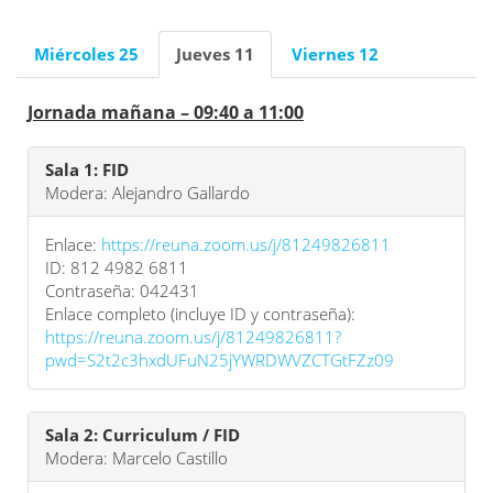
Miércoles 25
Jueves 11
Viernes 12
Jornada mañana – 09:40 a 11:00
Sala 1: FID
Modera: Alejandro Gallardo
Enlace:
https://reuna.zoom.us/j/81249826811
ID: 812 4982 6811
Contraseña: 042431
Enlace completo (incluye ID y contraseña):
https://reuna.zoom.us/j/81249826811?
pwd=S2t2c3hxdUFuN25jYWRDWVZCTGtFZz09
Sala 2: Curriculum / FID
Modera: Marcelo Castillo