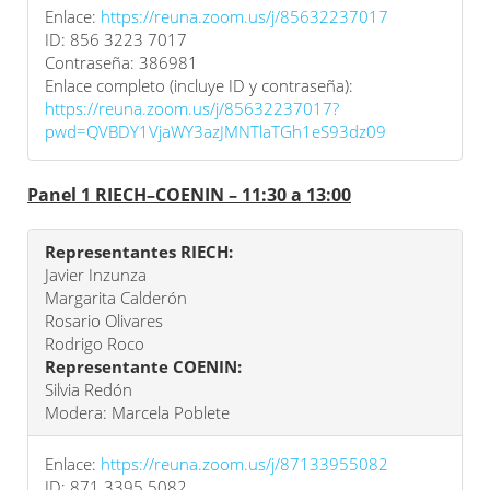
Enlace:
https://reuna.zoom.us/j/85632237017
ID: 856 3223 7017
Contraseña: 386981
Enlace completo (incluye ID y contraseña):
https://reuna.zoom.us/j/85632237017?
pwd=QVBDY1VjaWY3azJMNTlaTGh1eS93dz09
Panel 1 RIECH–COENIN – 11:30 a 13:00
Representantes RIECH:
Javier Inzunza
Margarita Calderón
Rosario Olivares
Rodrigo Roco
Representante COENIN:
Silvia Redón
Modera: Marcela Poblete
Enlace:
https://reuna.zoom.us/j/87133955082
ID: 871 3395 5082